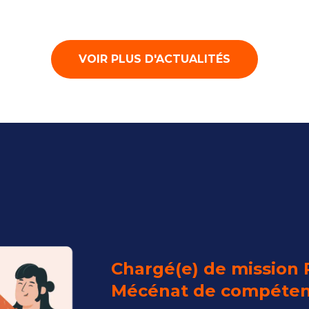
VOIR PLUS D'ACTUALITÉS
Chargé(e) de mission P
Mécénat de compéte