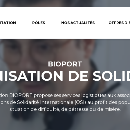
NTATION
PÔLES
NOS ACTUALITÉS
OFFRES D'
BIOPORT
ISATION DE SOLI
ation BIOPORT propose ses services logistiques aux associ
ons de Solidarité Internationale (OSI) au profit des pop
situation de difficulté, de détresse ou de misère.